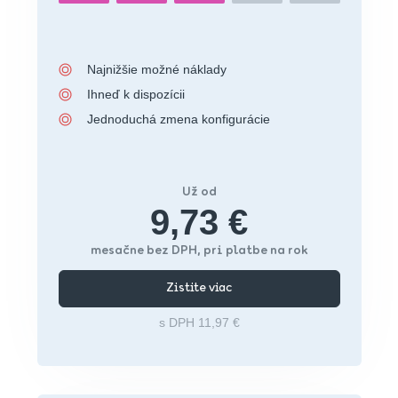
Najnižšie možné náklady
Ihneď k dispozícii
Jednoduchá zmena konfigurácie
Už od
9,73 €
mesačne bez DPH, pri platbe na rok
Zistite viac
s DPH 11,97 €