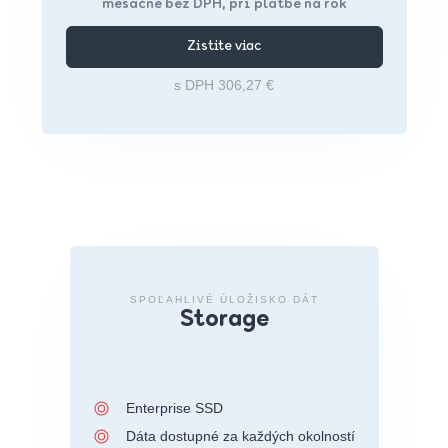
mesačne bez DPH, pri platbe na rok
Zistite viac
s DPH 306,27 €
SPOĽAHLIVÉ ÚLOŽISKO DÁT
Storage
Enterprise SSD
Dáta dostupné za každých okolností