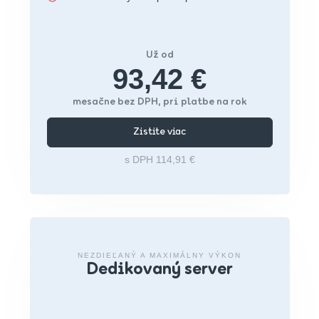
Už od
93,42 €
mesačne bez DPH, pri platbe na rok
Zistite viac
s DPH 114,91 €
NEZDIEĽANÝ A MAXIMÁLNY VÝKON
Dedikovaný server