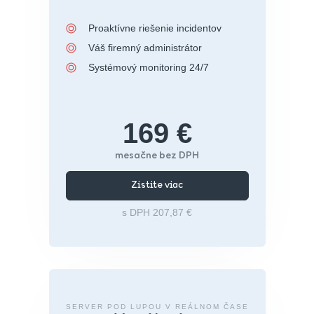
Proaktívne riešenie incidentov
Váš firemný administrátor
Systémový monitoring 24/7
169 €
mesačne bez DPH
Zistite viac
s DPH 207,87 €
SERVER POD LUPOU V REÁLNOM ČASE