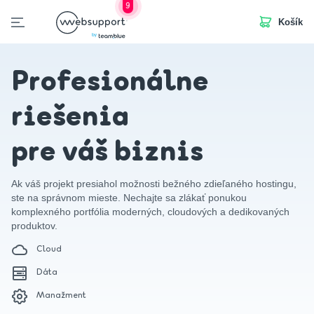
9
Košík
Skip
to
otvorených pozícií
Cloud a servery
Manažované služby
Dáta
Softvér a licenc
content
Profesionálne
riešenia
pre váš biznis
Ak váš projekt presiahol možnosti bežného zdieľaného hostingu,
ste na správnom mieste. Nechajte sa zlákať ponukou
komplexného portfólia moderných, cloudových a dedikovaných
produktov.
Cloud
Dáta
Manažment