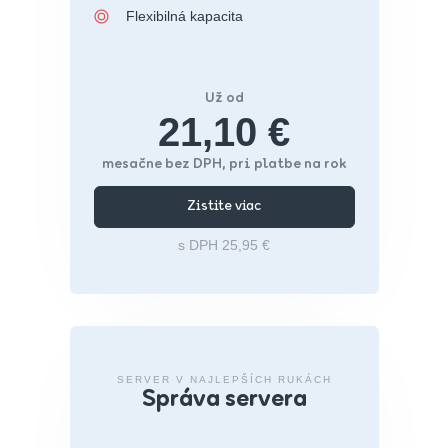
Flexibilná kapacita
Už od
21,10 €
mesačne bez DPH, pri platbe na rok
Zistite viac
s DPH 25,95 €
SERVER V NAJLEPŠÍCH RUKÁCH
Správa servera