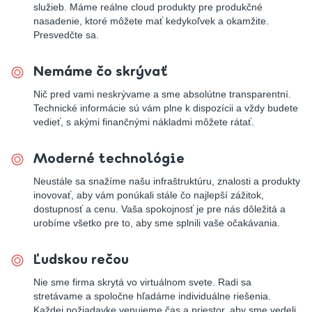
služieb. Máme reálne cloud produkty pre produkčné
nasadenie, ktoré môžete mať kedykoľvek a okamžite.
Presvedčte sa.
Nemáme čo skrývať
Nič pred vami neskrývame a sme absolútne transparentní.
Technické informácie sú vám plne k dispozícii a vždy budete
vedieť, s akými finančnými nákladmi môžete rátať.
Moderné technológie
Neustále sa snažíme našu infraštruktúru, znalosti a produkty
inovovať, aby vám ponúkali stále čo najlepší zážitok,
dostupnosť a cenu. Vaša spokojnosť je pre nás dôležitá a
urobíme všetko pre to, aby sme splnili vaše očakávania.
Ľudskou rečou
Nie sme firma skrytá vo virtuálnom svete. Radi sa
stretávame a spoločne hľadáme individuálne riešenia.
Každej požiadavke venujeme čas a priestor, aby sme vedeli