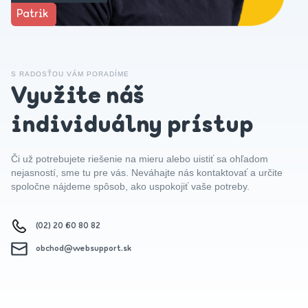
Patrik
S RADOSŤOU VÁM PORADÍME
Využite náš
individuálny prístup
Či už potrebujete riešenie na mieru alebo uistiť sa ohľadom
nejasností, sme tu pre vás. Neváhajte nás kontaktovať a určite
spoločne nájdeme spôsob, ako uspokojiť vaše potreby.
(02) 20 60 80 82
obchod@websupport.sk