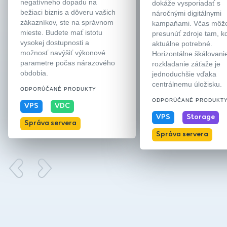
negatívneho dopadu na
dokáže vysporiadať s
bežiaci biznis a dôveru vašich
náročnými digitálnymi
zákazníkov, ste na správnom
kampaňami. Včas môž
mieste. Budete mať istotu
presunúť zdroje tam, k
vysokej dostupnosti a
aktuálne potrebné.
možnosť navýšiť výkonové
Horizontálne škálovani
parametre počas nárazového
rozkladanie záťaže je
obdobia.
jednoduchšie vďaka
centrálnemu úložisku.
ODPORÚČANÉ PRODUKTY
ODPORÚČANÉ PRODUKT
VPS
VDC
VPS
Storage
Správa servera
Správa servera