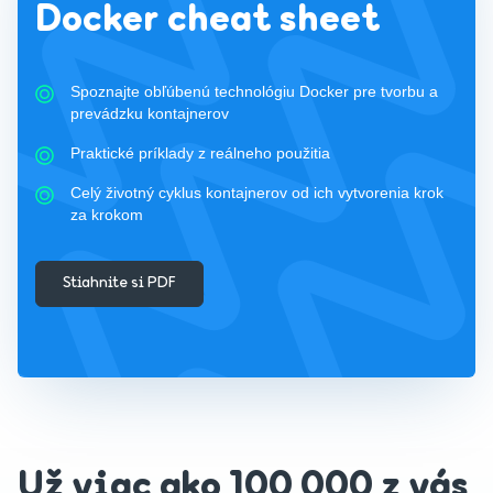
Docker cheat sheet
Spoznajte obľúbenú technológiu Docker pre tvorbu a
prevádzku kontajnerov
Praktické príklady z reálneho použitia
Celý životný cyklus kontajnerov od ich vytvorenia krok
za krokom
Stiahnite si PDF
Už viac ako 100 000 z vás