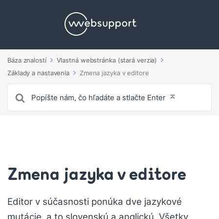
Báza znalostí
Vlastná webstránka (stará verzia)
Základy a nastavenia
Zmena jazyka v editore
Vyhľadávanie
pre
Zmena jazyka v editore
Editor v súčasnosti ponúka dve jazykové
mutácie, a to slovenskú a anglickú. Všetky