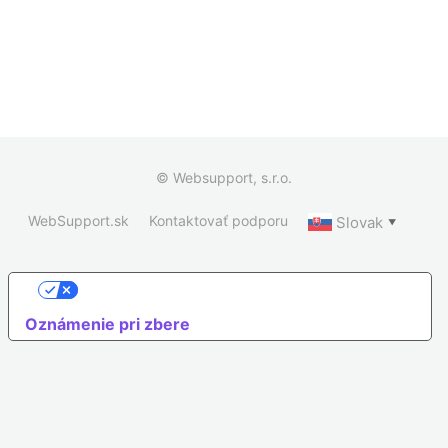
© Websupport, s.r.o.
WebSupport.sk
Kontaktovať podporu
Slovak
▼
Vaše voľby týkajúce sa ochrany súkromia
Oznámenie pri zbere