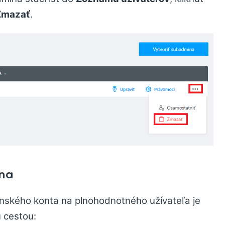
Zmazať
.
na
ského konta na plnohodnotného užívateľa je
 cestou: