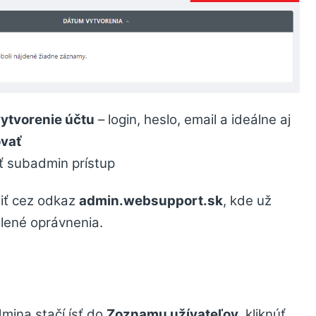
vytvorenie účtu
– login, heslo, email a ideálne aj
vať
ť subadmin prístup
iť cez odkaz
admin.websupport.sk
, kde už
elené oprávnenia.
mina stačí ísť do
Zoznamu užívateľov
, kliknúť