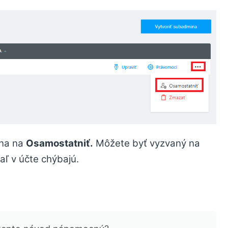
dna na
Osamostatniť.
Môžete byť vyzvaný na
aľ v účte chýbajú.