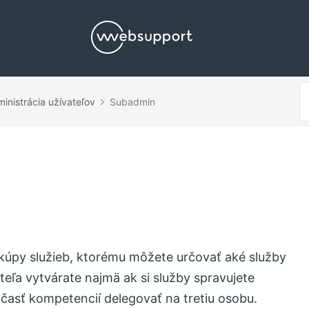
V
inistrácia užívateľov
Subadmin
p
 kúpy služieb, ktorému môžete určovať aké služby
eľa vytvárate najmä ak si služby spravujete
asť kompetencií delegovať na tretiu osobu.