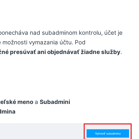
 ponecháva nad subadminom kontrolu, účet je
 možnosti vymazania účtu. Pod
žné presúvať ani objednávať žiadne služby
.
teľské meno
a
Subadmini
dmina