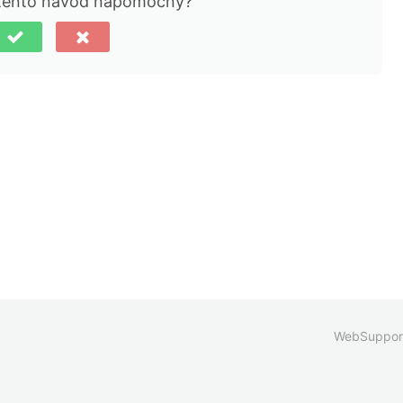
 tento návod nápomocný?
WebSuppor
ie pri zbere
Vaše voľby týkajúce sa ochrany súkrom