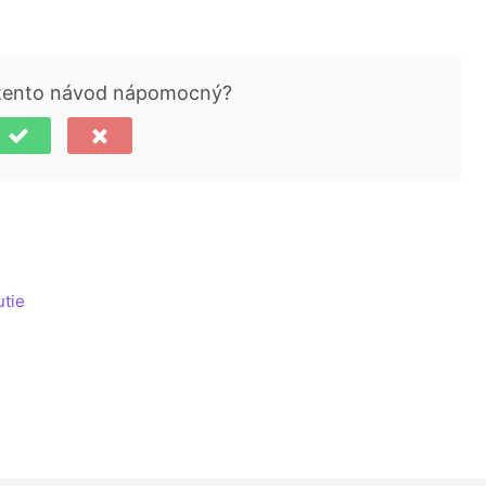
 tento návod nápomocný?
utie