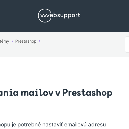
V
stémy
Prestashop
p
ania mailov v Prestashop
hopu je potrebné nastaviť emailovú adresu