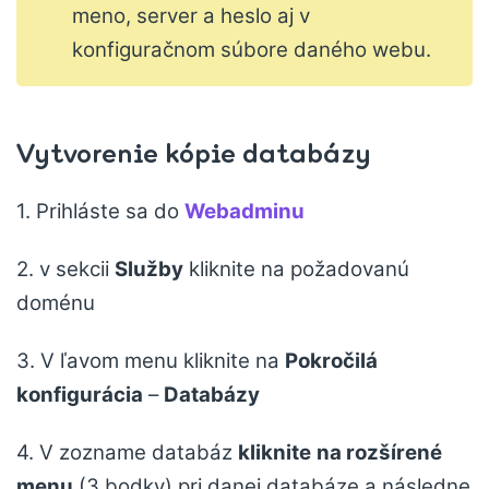
meno, server a heslo aj v
konfiguračnom súbore daného webu.
Vytvorenie kópie databázy
1. Prihláste sa do
Webadminu
2. v sekcii
Služby
kliknite na požadovanú
doménu
3. V ľavom menu kliknite na
Pokročilá
konfigurácia
–
Databázy
4. V zozname databáz
kliknite
na rozšírené
menu
(3 bodky) pri danej databáze a následne