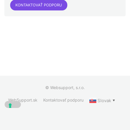
KONTAKTOVAŤ PODPORU
© Websupport, s.r.o.
WebSupport.sk
Kontaktovať podporu
Slovak
▼
Vaše voľby týkajúce sa ochrany súkromia