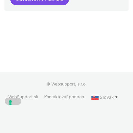
© Websupport, s.r.o.
WebSupport.sk
Kontaktovať podporu
Slovak
▼
Vaše voľby týkajúce sa ochrany súkromia
Oznámenie pri zbere