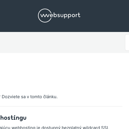
V
p
t? Dozviete sa v tomto článku.
 hostingu
ajúcu webhosting je dostupný bezplatný wildcard SSL