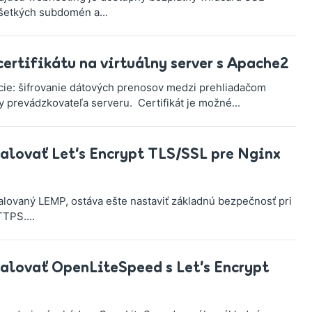
všetkých subdomén a...
ertifikátu na virtuálny server s Apache2
cie: šifrovanie dátových prenosov medzi prehliadačom
y prevádzkovateľa serveru. Certifikát je možné...
alovať Let’s Encrypt TLS/SSL pre Nginx
alovaný LEMP, ostáva ešte nastaviť základnú bezpečnosť pri
TPS....
alovať OpenLiteSpeed s Let’s Encrypt