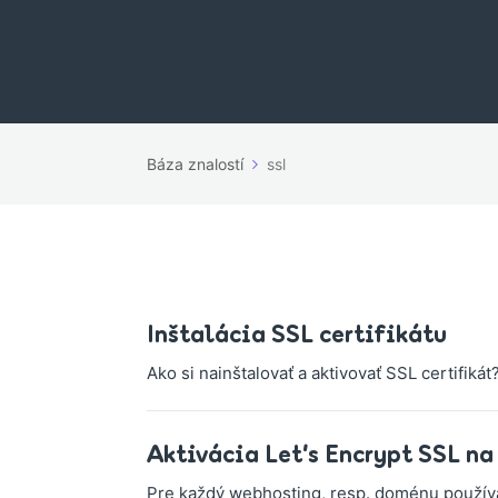
Báza znalostí
ssl
Inštalácia SSL certifikátu
Ako si nainštalovať a aktivovať SSL certifiká
Aktivácia Let’s Encrypt SSL na
Pre každý webhosting, resp. doménu použív